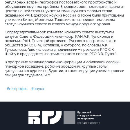
регулярных встреч географов постсоветского пространства и
обсуждения научных проблем. Впервые совет проводится вдали от
центра нашей страны, участниками научного форума стали
академики РАН, доктора наук из России, а также были приглашены
ученые из Китая, Монголии, Таджикистана, придав тем самым
статус научного совета высокого международного уровня.
Сопредседателями орг. комитета научного совета выступили
депутат Совета Федерации, член-корр. РАН А.К. Тулохонов и
академик РАН, Почетный президент Русского географического
общества (РГО) В.М, Котляков, у которого, по словам А.К.
Тулохонова, "два человека в подчинении – президент РГО С.К.
Шойгу и председатель попечительского совета РГО В.В. Путин".
В программе международной конференции и юбилейной сессии -
пленарное заседание, рабочие заседания, круглые столы,
дискуссии, экскурсии по Бурятии, а также ведущие ученые провели
лекции для студентов БГУ.
#география
#наука