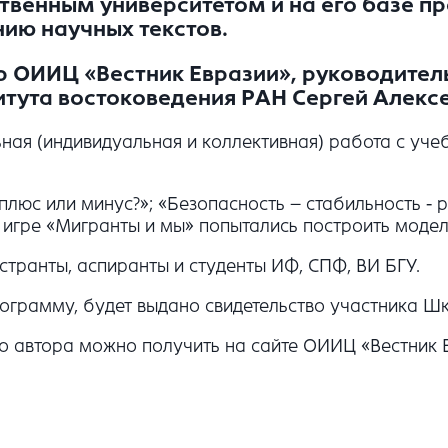
твенным университетом и на его базе про
нию научных текстов.
тор ОИИЦ «Вестник Евразии», руководите
итута востоковедения РАН
Сергей Алекс
ьная (индивидуальная и коллективная) работа с уче
плюс или минус?»; «Безопасность – стабильность - 
й игре «Мигранты и мы» попытались построить мод
транты, аспиранты и студенты ИФ, СПФ, ВИ БГУ.
грамму, будет выдано свидетельство участника Шк
 автора можно получить на сайте ОИИЦ «Вестник 