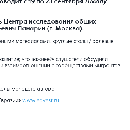
водит с 19 по 23 сентября
Школу
ль Центра исследования общих
еевич Панарин
(г. Москва).
бными материалами, круглые столы / ролевые
развитие; что важнее?» слушатели обсудили
ели взаимоотношений с сообществами мигрантов.
олы молодого автора.
Евразии»
www.eavest.ru
.