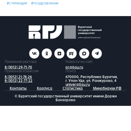
#стипендия
#поздравление
Приемная ректора
Новости на сайт
8 (3012) 29-71-70
pr@bsu.ru
Приемная комиссия
Почта
8 (3012) 21-74-26
670000, Республика Бурятия,
8 (3012) 22-77-22
г. Улан-Удэ, ул. Ранжурова, 4
univer@bsu.ru
Контакты
Корпуса
Статистика
Минобнауки РФ
© Бурятский государственный университет имени Доржи
Банзарова