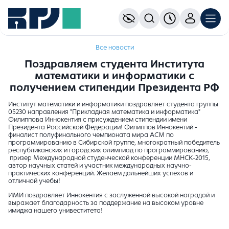
Все новости
Поздравляем студента Института
математики и информатики с
получением стипендии Президента РФ
Институт математики и информатики поздравляет студента группы
05230 направления "Прикладная математика и информатика"
Филиппова Иннокентия с присуждением стипендии имени
Президента Российской Федерации! Филиппов Иннокентий -
финалист полуфинального чемпионата мира ACM по
программирова­нию в Сибирской группе, многократный победитель
республиканских и городских олимпиад по программированию,
призер Меж­дународной студенческой кон­ференции МНСК-2015,
автор научных статей и участник международных научно-
практических конференций. Желаем дальнейших успехов и
отличной учебы!
ИМИ поздравляет Иннокентия с заслуженной высокой наградой и
выражает благодарность за поддержание на высоком уровне
имиджа нашего унивеститета!