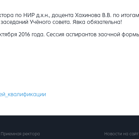
ра по НИР д.х.н., доцента Хахинова В.В. по итогам
л заседаний Учёного совета. Явка обязательна!
тября 2016 года. Сессия аспирантов заочной формы с
шей_квалификации
Приемная ректора
Новости на сайт