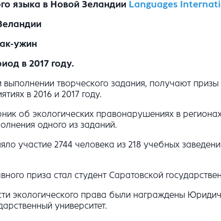
го языка в Новой Зеландии
Language
s
Internat
 Зеландии
рак-ужин
од в 2017 году.
 выполнении творческого задания, получают призы 
иях в 2016 и 2017 году.
рник об экологических правонарушениях в региона
олнения одного из заданий.
ло участие 2744 человека из 218 учебных заведени
вного приза стал студент Саратовской государстве
асти экологического права были награждены Юридич
дарственный университет.