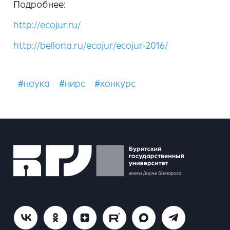
Подробнее:
http://ecojur.ru/
http://bellona.ru/ecojur/ecojur-2016/
#наука
#нирс
#конкурс