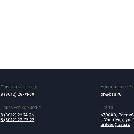
Приемная ректора
Новости на сайт
8 (3012) 29-71-70
pr@bsu.ru
Приемная комиссия
Почта
8 (3012) 21-74-26
670000, Респуб
8 (3012) 22-77-22
г. Улан-Удэ, ул.
univer@bsu.ru