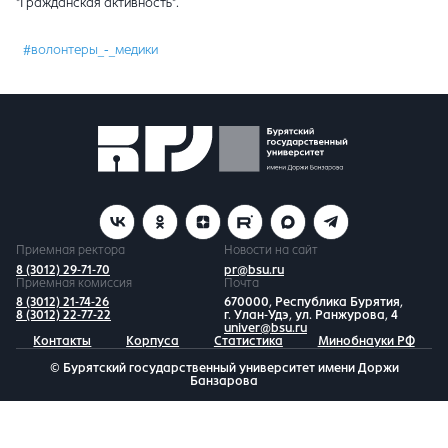
"Гражданская активность".
#волонтеры_-_медики
Приемная ректора
Новости на сайт
8 (3012) 29-71-70
pr@bsu.ru
Приемная комиссия
Почта
8 (3012) 21-74-26
670000, Республика Бурятия,
8 (3012) 22-77-22
г. Улан-Удэ, ул. Ранжурова, 4
univer@bsu.ru
Контакты
Корпуса
Статистика
Минобнауки РФ
© Бурятский государственный университет имени Доржи
Банзарова