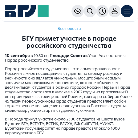
Все новости
БГУ примет участие в параде
российского студенчества
10 сентября
в 10.30 на
Площади Советов
Улан-Удэ состоится
Парад российского студенчества.
Парад российского студенчества – это самое грандиозное в
России и в мире посвящение в студенты, по своему размаху и
значимости оно является уникальным, масштабным и самым
значимым молодежным мероприятием, которое объединяет
десятки тысяч студентов в разных городах России. Первый Парад
студенчества состоялся в Москве в 2002 году и на протяжении 13
лет проводился в столице нашей Родины, ежегодно собирая более
45 тысяч первокурсников.Парад студентов представляет собой
торжественное посвящение первокурсников России в студенты,
символизирующее старт в студенческую жизнь.
В Параде примут участие около 2500 студентов из шести вузов
Бурятии БГУ, ВСГУТУ, ВСГИК, БГСХА, БФ СибГУТИ, УУИЖТ.
Бурятский госуниверситет на параде представят около 1000
первокурсников БГУ.