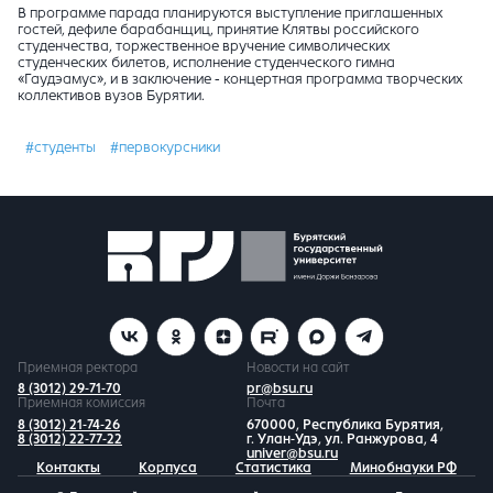
В программе парада планируются выступление приглашенных
гостей, дефиле барабанщиц, принятие Клятвы российского
студенчества, торжественное вручение символических
студенческих билетов, исполнение студенческого гимна
«Гаудэамус», и в заключение - концертная программа творческих
коллективов вузов Бурятии.
#студенты
#первокурсники
Приемная ректора
Новости на сайт
8 (3012) 29-71-70
pr@bsu.ru
Приемная комиссия
Почта
8 (3012) 21-74-26
670000, Республика Бурятия,
8 (3012) 22-77-22
г. Улан-Удэ, ул. Ранжурова, 4
univer@bsu.ru
Контакты
Корпуса
Статистика
Минобнауки РФ