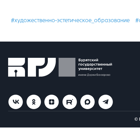
#художественно-эстетическое_образование
#
© 