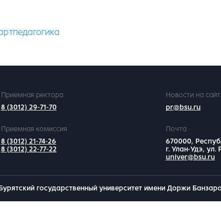
артпедагогика
Приемная ректора
Новости на сайт
8 (3012) 29-71-70
pr@bsu.ru
Приемная комиссия
Почта
8 (3012) 21-74-26
670000, Респуб
8 (3012) 22-77-22
г. Улан-Удэ, ул.
univer@bsu.ru
Бурятский государственный университет имени Доржи Банзар