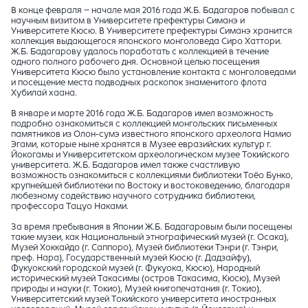
В конце февраля – начале мая 2016 года Ж.Б. Бадагаров побывал с
научным визитом в Университете префектуры Симанэ и
Университете Кюсю. В Университете префектуры Симанэ хранится
коллекция выдающегося японского монголоведа Сиро Хаттори.
Ж.Б. Бадагарову удалось поработать с коллекцией в течение
одного полного рабочего дня. Основной целью посещения
Университета Кюсю было установление контакта с монголоведами
и посещение места подводных раскопок знаменитого флота
Хубилай хаана.
В январе и марте 2016 года Ж.Б. Бадагаров имел возможность
подробно ознакомиться с коллекцией монгольских письменных
памятников из Олон-сумэ известного японского археолога Намио
Эгами, которые ныне хранятся в Музее евразийских культур г.
Йокогамы и Университетском археологическом музее Токийского
университета. Ж.Б. Бадагаров имел также счастливую
возможность ознакомиться с коллекциями библиотеки Тоёо Бунко,
крупнейшей библиотеки по Востоку и востоковедению, благодаря
любезному содействию научного сотрудника библиотеки,
профессора Тацуо Наками.
За время пребывания в Японии Ж.Б. Бадагаровым были посещены
такие музеи, как Национальный этнографический музей (г. Осака),
Музей Хоккайдо (г. Саппоро), Музей библиотеки Тэнри (г. Тэнри,
преф. Нара), Государственный музей Кюсю (г. Дадзайфу),
Фукуокский городской музей (г. Фукуока, Кюсю), Народный
исторический музей Такасимы (остров Такасима, Кюсю), Музей
природы и науки (г. Токио), Музей книгопечатания (г. Токио),
Университетский музей Токийского университета иностранных