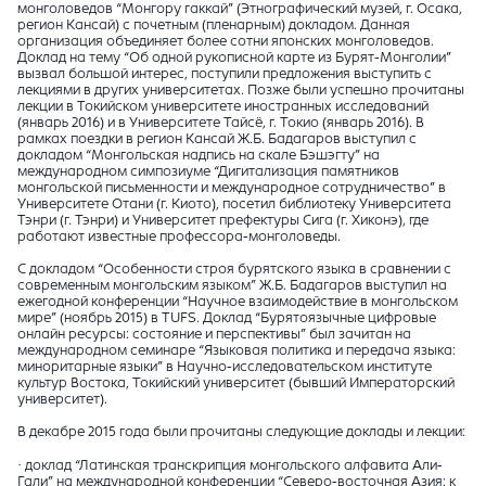
монголоведов “Монгору гаккай” (Этнографический музей, г. Осака,
регион Кансай) с почетным (пленарным) докладом. Данная
организация объединяет более сотни японских монголоведов.
Доклад на тему “Об одной рукописной карте из Бурят-Монголии”
вызвал большой интерес, поступили предложения выступить с
лекциями в других университетах. Позже были успешно прочитаны
лекции в Токийском университете иностранных исследований
(январь 2016) и в Университете Тайсё, г. Токио (январь 2016). В
рамках поездки в регион Кансай Ж.Б. Бадагаров выступил с
докладом “Монгольская надпись на скале Бэшэгту” на
международном симпозиуме “Дигитализация памятников
монгольской письменности и международное сотрудничество” в
Университете Отани (г. Киото), посетил библиотеку Университета
Тэнри (г. Тэнри) и Университет префектуры Сига (г. Хиконэ), где
работают известные профессора-монголоведы.
С докладом “Особенности строя бурятского языка в сравнении с
современным монгольским языком” Ж.Б. Бадагаров выступил на
ежегодной конференции “Научное взаимодействие в монгольском
мире” (ноябрь 2015) в TUFS. Доклад “Бурятоязычные цифровые
онлайн ресурсы: состояние и перспективы” был зачитан на
международном семинаре “Языковая политика и передача языка:
миноритарные языки” в Научно-исследовательском институте
культур Востока, Токийский университет (бывший Императорский
университет).
В декабре 2015 года были прочитаны следующие доклады и лекции:
· доклад “Латинская транскрипция монгольского алфавита Али-
Гали” на международной конференции “Северо-восточная Азия: к