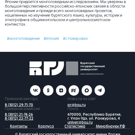
Японии придается монголоведным исследованиям. Мы уверены в
большой перспективности российско-японских связей в области
монголоведения и прежде всего монголоведных проектов,
нацеленных на изучение бурятского языка, культуры, истории и
этнографии в общемонгольском и центральноазиатском
контекстах.
#монголоведение
#япония
#стажировка
Приемная ректора
Новости на сайт
8 (3012) 29-71-70
pr@bsu.ru
Приемная комиссия
Почта
8 (3012) 21-74-26
670000, Республика Бурятия,
8 (3012) 22-77-22
г. Улан-Удэ, ул. Ранжурова, 4
univer@bsu.ru
Контакты
Корпуса
Статистика
Минобнауки РФ
© Бурятский государственный университет имени Доржи