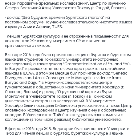
новой парадигме ареальных исследований”, Центр по изучению
Северо-Восточной Азии, Университет Тохоку (г. Сэндай, Япония).
· доклад “Два будущих времени бурятского глагола” на
постоянном форуме Научно-исследовательского института языков
и культур Азии и Африки, TUFS.
· лекция “Бурятская культура и ее отражение в письменности” для
докторантов Женского университета Сёва в качестве
приглашенного лектора.
В январе 2016 года была прочитана лекция о бурятах и бурятском
языке для студентов Токийского университета иностранных
исследований, а также доклад “Grammaticalization of *a- and *bü-
in Buryad” в рамках отчетного семинара проекта по алтайским
языкам в ILCAA. В этом же месяце был прочитан доклад “Genetic
Divergence and Areal Convergence in Mongolic: evidence from
Buryad and Dagur” в Научно-исследовательском центре
гуманитарных и общественных наук Университета Хоккайдо (г.
Саппоро, Япония) и доклад “О рукописной карте из Бурят-
Монголии” в Университете Тайсё (г. Токио) и в Токийском
университете иностранных исследований. В Университете
Хоккайдо были посещены библиотека университета, а также Центр
славянских исследований и Центр изучения айну и аборигенных
народов. В Университете Тайсё также удалось ознакомиться с
коллекциями (в том числе редкими) библиотеки университета.
В феврале 2016 года Ж.Б. Бадагаров был приглашен в Университет
Тиба для чтения лекции о бурятах, бурятской культуре и языке.