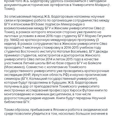
Кроме того Ж.Б. Бадагарову удалось ознакомиться с методикой
документации исторических артефактов в Университете Мэйдзи (г.
Токио).
За описываемый период Ж.Б. Бадагаровым налажены научные
связи и проведена работа по организации сотрудничества между
БГУ и японскими ВУЗами: подписан Меморандум о
взаимопонимании между БГУ и Женским университетом Сёва (г.
Токио), в рамках которого японская сторона уже приняла на
льготных условиях в июне 2016 года студентку БГУ Марию Гегужите
(гр. 16642) на краткосрочную международную программу (3
недели). В рамках сотрудничества в Женском университете Сёва
проходила 7-месячную стажировку в 2014-2015 учебном году
студентка Восточного института Наталья Васильева, БГУ дважды
принимал студентов, магистрантов и докторантов Женского
университета Сёва летом 2014 и летом 2015 года в качестве
участников Летней школы ВИ на базе отдыха БГУ на Байкале
(Максимиха). Совместно с коллегами из Токийского
государственного университета уже проводились краткосрочные
экспедиции (КНР, Иркутская область РФ) и научно-практические
семинары (БГУ, Калмыцкий государственный университет),
которые будут продолжены в будущем. Ж.Б. Бадагаровым
получены в дар от преподавателя Токийского университета
иностранных исследований профессора Хироси Футаки книги по
монголоведению и смежным дисциплинам, в том числе
дорогостоящие редкие издания. Книги будут переданы Научной
библиотеке БГУ.
Таким образом, пребывание в Японии и работа в академической
среде позволили убедиться в том, насколько большое значение в