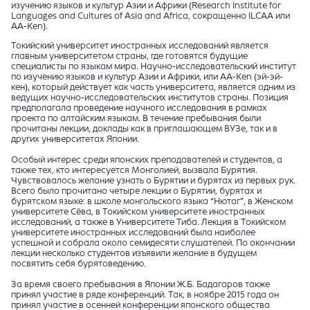
изучению языков и культур Азии и Африки (Research Institute for
Languages and Cultures of Asia and Africa, сокращенно ILCAA или
AA-Ken).
Токийский университет иностранных исследований является
главным университетом страны, где готовятся будущие
специалисты по языкам мира. Научно-исследовательский институт
по изучению языков и культур Азии и Африки, или AA-Ken (эй-эй-
кен), который действует как часть университета, является одним из
ведущих научно-исследовательских институтов страны. Позиция
предполагала проведение научного исследования в рамках
проекта по алтайским языкам. В течение пребывания были
прочитаны лекции, доклады как в приглашающем ВУЗе, так и в
других университетах Японии.
Особый интерес среди японских преподавателей и студентов, а
также тех, кто интересуется Монголией, вызвала Бурятия.
Чувствовалось желание узнать о Бурятии и бурятах из первых рук.
Всего было прочитано четыре лекции о Бурятии, бурятах и
бурятском языке: в школе монгольского языка “Нютаг”, в Женском
университете Сёва, в Токийском университете иностранных
исследований, а также в Университете Тиба. Лекция в Токийском
университете иностранных исследований была наиболее
успешной и собрала около семидесяти слушателей. По окончании
лекции несколько студентов изъявили желание в будущем
посвятить себя бурятоведению.
За время своего пребывания в Японии Ж.Б. Бадагаров также
принял участие в ряде конференций. Так, в ноябре 2015 года он
принял участие в осенней конференции японского общества