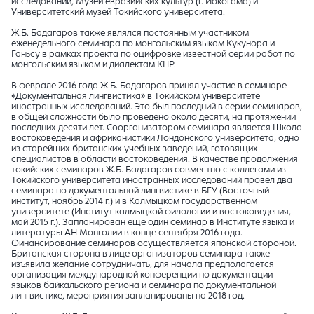
исследований, Музей евразийских культур (г. Йокогама) и
Университетский музей Токийского университета.
Ж.Б. Бадагаров также являлся постоянным участником
еженедельного семинара по монгольским языкам Кукунора и
Ганьсу в рамках проекта по оцифровке известной серии работ по
монгольским языкам и диалектам КНР.
В феврале 2016 года Ж.Б. Бадагаров принял участие в семинаре
«Документальная лингвистика» в Токийском университете
иностранных исследований. Это был последний в серии семинаров,
в общей сложности было проведено около десяти, на протяжении
последних десяти лет. Соорганизатором семинара является Школа
востоковедения и африканистики Лондонского университета, одно
из старейших британских учебных заведений, готовящих
специалистов в области востоковедения. В качестве продолжения
токийских семинаров Ж.Б. Бадагаров совместно с коллегами из
Токийского университета иностранных исследований провел два
семинара по документальной лингвистике в БГУ (Восточный
институт, ноябрь 2014 г.) и в Калмыцком государственном
университете (Институт калмыцкой филологии и востоковедения,
май 2015 г.). Запланирован еще один семинар в Институте языка и
литературы АН Монголии в конце сентября 2016 года.
Финансирование семинаров осуществляется японской стороной.
Британская сторона в лице организаторов семинара также
изъявила желание сотрудничать, для начала предполагается
организация международной конференции по документации
языков байкальского региона и семинара по документальной
лингвистике, мероприятия запланированы на 2018 год.