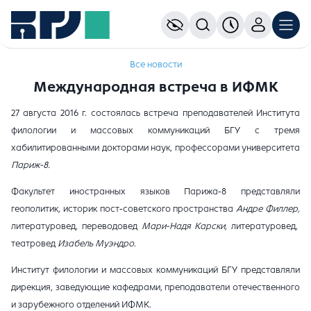
Все новости
Международная встреча в ИФМК
27 августа 2016 г. состоялась встреча преподавателей Института
филологии и массовых коммуникаций БГУ с тремя
хабилитированными докторами наук, профессорами университета
Париж-8.
Факультет иностранных языков Парижа-8 представляли
геополитик, историк пост-советского пространства
Андре Филлер,
литературовед, переводовед
Мари-Надя Карски,
литературовед,
театровед
Изабель Муэндро
.
Институт филологии и массовых коммуникаций БГУ представляли
дирекция, заведующие кафедрами, преподаватели отечественного
и зарубежного отделений ИФМК.