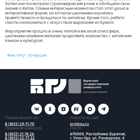
Затем они посмотрели страноведческий ролик и обобщили свои
знания о Китае. Самым интересным моментом стал этап урока в
интерактивной форме, на котором школьники научились
приветствовать и прощаться по-китайски. Кроме того, ребята
смогли ознакомиться с искусством вырезания из бумаги.
Мероприятие прошло в очень теплой и веселой атмосфере,
школьники изъявили желание продолжить знакомство с китайским
языком и культурой.
#институт_конфуция
Приемная ректора
Новости на сайт
8 (3012) 29-71-70
pr@bsu.ru
Приемная комиссия
Почта
8 (3012) 21-74-26
670000, Республика Бурятия,
8 (3012) 22-77-22
г. Улан-Удэ, ул. Ранжурова, 4