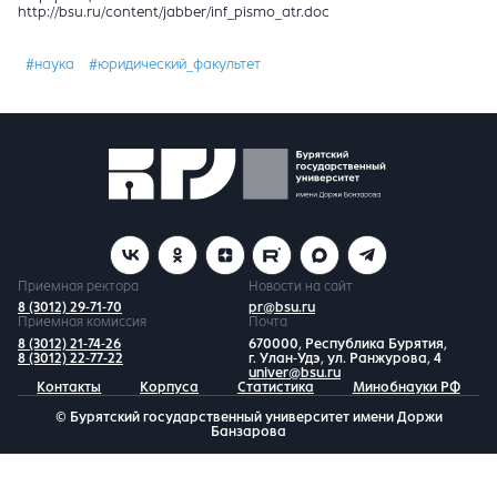
http://bsu.ru/content/jabber/inf_pismo_atr.doc
#наука
#юридический_факультет
Приемная ректора
Новости на сайт
8 (3012) 29-71-70
pr@bsu.ru
Приемная комиссия
Почта
8 (3012) 21-74-26
670000, Республика Бурятия,
8 (3012) 22-77-22
г. Улан-Удэ, ул. Ранжурова, 4
univer@bsu.ru
Контакты
Корпуса
Статистика
Минобнауки РФ
© Бурятский государственный университет имени Доржи
Банзарова