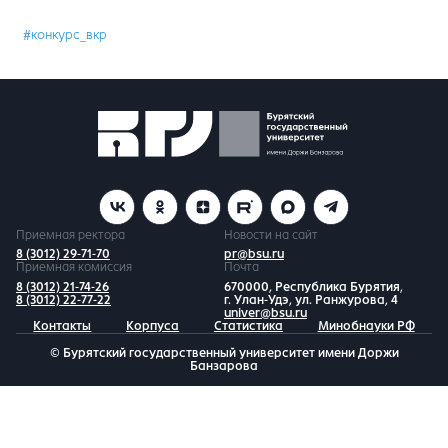
#конкурс_вкр
Приемная ректора
Новости на сайт
8 (3012) 29-71-70
pr@bsu.ru
Приемная комиссия
Почта
8 (3012) 21-74-26
670000, Республика Бурятия,
8 (3012) 22-77-22
г. Улан-Удэ, ул. Ранжурова, 4
univer@bsu.ru
Контакты
Корпуса
Статистика
Минобнауки РФ
© Бурятский государственный университет имени Доржи
Банзарова