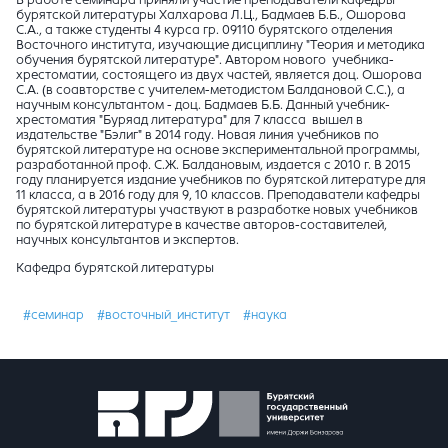
В работе семинара приняли участие преподаватели кафедры
бурятской литературы Халхарова Л.Ц., Бадмаев Б.Б., Ошорова
С.А., а также студенты 4 курса гр. 09110 бурятского отделения
Восточного института, изучающие дисциплину "Теория и методика
обучения бурятской литературе". Автором нового учебника-
хрестоматии, состоящего из двух частей, является доц. Ошорова
С.А. (в соавторстве с учителем-методистом Балдановой С.С.), а
научным консультантом - доц. Бадмаев Б.Б. Данный учебник-
хрестоматия "Буряад литература" для 7 класса вышел в
издательстве "Бэлиг" в 2014 году. Новая линия учебников по
бурятской литературе на основе экспериментальной программы,
разработанной проф. С.Ж. Балдановым, издается с 2010 г. В 2015
году планируется издание учебников по бурятской литературе для
11 класса, а в 2016 году для 9, 10 классов. Преподаватели кафедры
бурятской литературы участвуют в разработке новых учебников
по бурятской литературе в качестве авторов-составителей,
научных консультантов и экспертов.
Кафедра бурятской литературы
#семинар
#восточный_институт
#наука