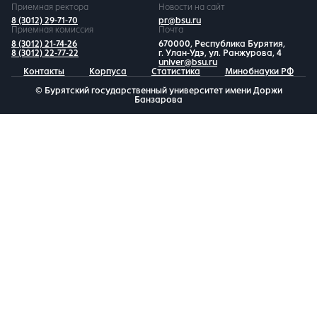
Приемная ректора
Новости на сайт
8 (3012) 29-71-70
pr@bsu.ru
Приемная комиссия
Почта
8 (3012) 21-74-26
670000, Республика Бурятия,
8 (3012) 22-77-22
г. Улан-Удэ, ул. Ранжурова, 4
univer@bsu.ru
Контакты
Корпуса
Статистика
Минобнауки РФ
© Бурятский государственный университет имени Доржи
Банзарова