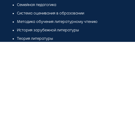
Семейная педагогика
Система оценивания в образовании
Методика обучения литературному чтению
История зарубежной литературы
Теория литературы
Методика обучения русскому языку в начальной школе
Методика обучения литературе
Риторика
5 курс
Семейная педагогика
Система оценивания в образовании
Методика обучения литературе
Организация внеурочной воспитательной деятельности
Педагогическое сопровождение детей с ОВЗ