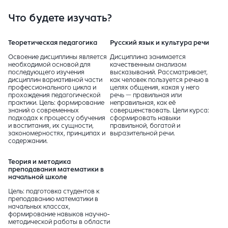
Что будете изучать?
Теоретическая педагогика
Русский язык и культура речи
Освоение дисциплины является
Дисциплина занимается
необходимой основой для
качественным анализом
последующего изучения
высказываний. Рассматривает,
дисциплин вариативной части
как человек пользуется речью в
профессионального цикла и
целях общения, какая у него
прохождения педагогической
речь — правильная или
практики. Цель: формирование
неправильная, как её
знаний о современных
совершенствовать. Цели курса:
подходах к процессу обучения
сформировать навыки
и воспитания, их сущности,
правильной, богатой и
закономерностях, принципах и
выразительной речи.
содержании.
Теория и методика
преподавания математики в
начальной школе
Цель: подготовка студентов к
преподаванию математики в
начальных классах,
формирование навыков научно-
методической работы в области