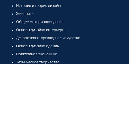
История и теория дизайна
Живопись
Общее материаловедение
Основы дизайна интерьера
Декоративно-прикладное искусство
Основы дизайна одежды
Прикладная экономика
Техническое творчество
Компьютернаое моделирование и анимация в дизайне
Народные промыслы
Будущая карьерная траектория
Дизайнер
Педагог дополнительного образования в области дизайна