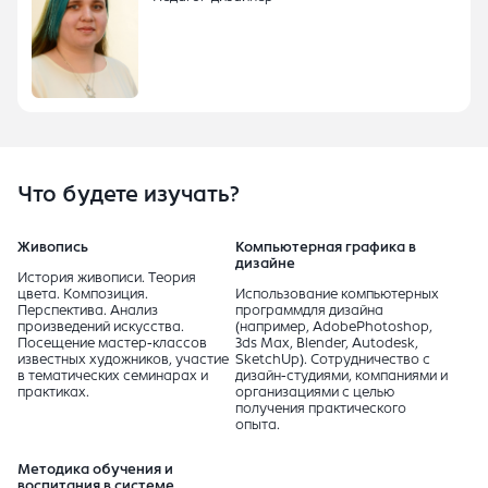
Что будете изучать?
Живопись
Компьютерная графика в
дизайне
История живописи. Теория
цвета. Композиция.
Использование компьютерных
Перспектива. Анализ
программдля дизайна
произведений искусства.
(например, AdobePhotoshop,
Посещение мастер-классов
3ds Max, Blender, Autodesk,
известных художников, участие
SketchUp). Сотрудничество с
в тематических семинарах и
дизайн-студиями, компаниями и
практиках.
организациями с целью
получения практического
опыта.
Методика обучения и
воспитания в системе