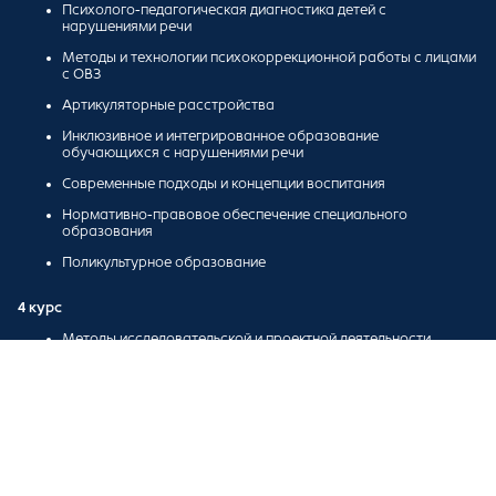
Психолого-педагогическая диагностика детей с
нарушениями речи
Методы и технологии психокоррекционной работы с лицами
с ОВЗ
Артикуляторные расстройства
Инклюзивное и интегрированное образование
обучающихся с нарушениями речи
Современные подходы и концепции воспитания
Нормативно-правовое обеспечение специального
образования
Поликультурное образование
4 курс
Методы исследовательской и проектной деятельности
Риторика. Технологии эффективной речевой коммуникации
Организация педагогического взаимодействия с семьей
Педагогическое консультирование детей с ОВЗ и их семей
Педагогическая помощь семье, имеющей детей с
проблемами в развитии