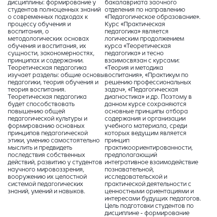
дисциплины: формирование у
бакалавриата заочного
студентов полноценных знаний
отделения по направлению
о современных подходах к
«Педагогическое образование».
процессу обучения и
Курс «Практическая
воспитания, о
педагогика» является
методологических основах
логическим продолжением
обучения и воспитания, их
курса «Теоретическая
сущности, закономерностях,
педагогика» и тесно
принципах и содержании.
взаимосвязан с курсами:
Теоретическая педагогика
«Теория и методика
изучает разделы: общие основы
воспитания», «Практикум по
педагогики, теория обучения и
решению профессиональных
теория воспитания.
задач», «Педагогическая
Теоретическая педагогика
диагностика» и др. Поэтому в
будет способствовать
данном курсе сохраняются
повышению общей
основные принципы отбора
педагогической культуры и
содержания и организации
формированию основных
учебного материала, среди
принципов педагогической
которых ведущим является
этики, умению самостоятельно
принцип
мыслить и предвидеть
практикоориентированности,
последствия собственных
предполагающий
действий, развитию у студентов
интегративное взаимодействие
научного мировоззрения,
познавательной,
вооружению их целостной
исследовательской и
системой педагогических
практической деятельности с
знаний, умений и навыков.
ценностными ориентациями и
интересами будущих педагогов.
Цель подготовки студентов по
дисциплине - формирование