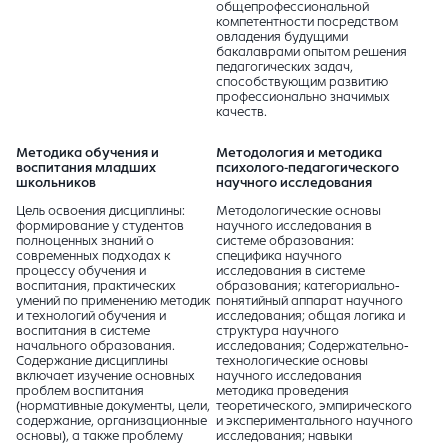
общепрофессиональной
компетентности посредством
овладения будущими
бакалаврами опытом решения
педагогических задач,
способствующим развитию
профессионально значимых
качеств.
Методика обучения и
Методология и методика
воспитания младших
психолого-педагогического
школьников
научного исследования
Цель освоения дисциплины:
Методологические основы
формирование у студентов
научного исследования в
полноценных знаний о
системе образования:
современных подходах к
специфика научного
процессу обучения и
исследования в системе
воспитания, практических
образования; категориально-
умений по применению методик
понятийный аппарат научного
и технологий обучения и
исследования; общая логика и
воспитания в системе
структура научного
начального образования.
исследования; Содержательно-
Содержание дисциплины
технологические основы
включает изучение основных
научного исследования
проблем воспитания
методика проведения
(нормативные документы, цели,
теоретического, эмпирического
содержание, организационные
и экспериментального научного
основы), а также проблему
исследования; навыки