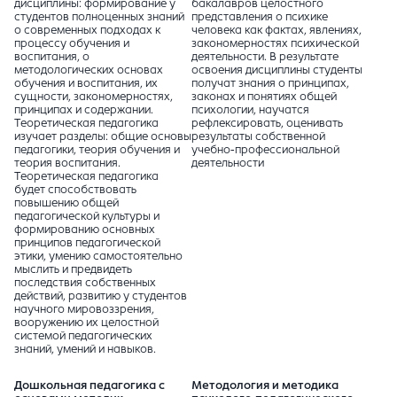
дисциплины: формирование у
бакалавров целостного
студентов полноценных знаний
представления о психике
о современных подходах к
человека как фактах, явлениях,
процессу обучения и
закономерностях психической
воспитания, о
деятельности. В результате
методологических основах
освоения дисциплины студенты
обучения и воспитания, их
получат знания о принципах,
сущности, закономерностях,
законах и понятиях общей
принципах и содержании.
психологии, научатся
Теоретическая педагогика
рефлексировать, оценивать
изучает разделы: общие основы
результаты собственной
педагогики, теория обучения и
учебно-профессиональной
теория воспитания.
деятельности
Теоретическая педагогика
будет способствовать
повышению общей
педагогической культуры и
формированию основных
принципов педагогической
этики, умению самостоятельно
мыслить и предвидеть
последствия собственных
действий, развитию у студентов
научного мировоззрения,
вооружению их целостной
системой педагогических
знаний, умений и навыков.
Дошкольная педагогика с
Методология и методика