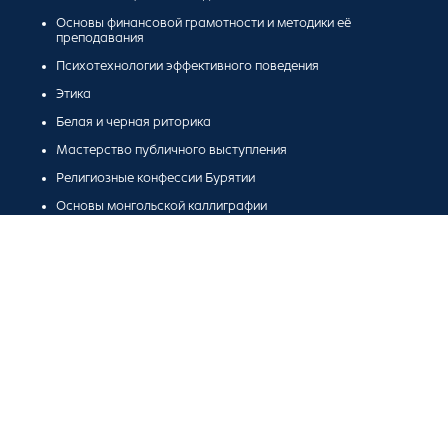
Основы финансовой грамотности и методики её
преподавания
Психотехнологии эффективного поведения
Этика
Белая и черная риторика
Мастерство публичного выступления
Религиозные конфессии Бурятии
Основы монгольской каллиграфии
Бурятская культура: традиции и современность
Введение в буддизм
Инновационные процессы в образовании
3 курс
Педагогические технологии
Основы государственной образовательной политики в
сфере межэтнических и межконфессиональных отношений
Технология и организация воспитательных практик
(классное руководство), Основы вожатской деятельности