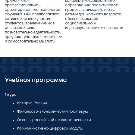
применяются
концепциями дошкольного
профессионально-
образования; проектировать
ориентированные технологии
процесс взаимодействия с
обучения. Они предполагают
детьми дошкольного возраста,
активное личное участие
обеспечивающий
студентов, вовлечение их в
социализацию и
различные виды
индивидуализацию их личности
познавательной деятельности,
приучают учащихся творчески
и самостоятельно мыслить.
Учебная программа
1 курс
История России
Финансово-экономический практикум
Основы российской государственности
Коммуникативно-цифровой модуль