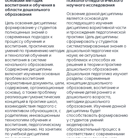
основами методик
психолого-педагогического
воспитания и обучения в
научного исследования
области дошкольного
Освоение данной дисциплины
образования
является основой для
Цель освоения дисциплины:
последующего изучения
формирование у студентов
дисциплина вариативной части
полноценных знаний о
и прохождения педагогической
современных подходах к
практики. Цель дисциплины:
процессу обучения и
сформировать у студентов
воспитания, практических
систематизированные знания о
умений по применению методик
дошкольной педагогике как
и технологий обучения и
науке; ее актуальных
воспитания в системе
проблемах и способах их
начального образования.
решения в теории и практике
Содержание дисциплины
дошкольного образования.
включает изучение основных
Дошкольная педагогика изучает
проблем воспитания
разделы: современные
(нормативные документы, цели,
концепции дошкольного
содержание, организационные
образования, воспитание и
основы), а также проблему
обучение детей раннего и
реализации гуманистических
дошкольного возраста,
концепций в практике школ,
методики дошкольного
взаимодействия педагога с
образования. Изучение данной
коллективом обучающихся, с
дисциплины будет
родителями, инновационным
способствовать формированию
технологиям обучения и
у студентов умений
воспитания, педагогическому
моделировать
проектированию. На занятиях
образовательный процесс в
по учебной дисциплине
соответствии с современными