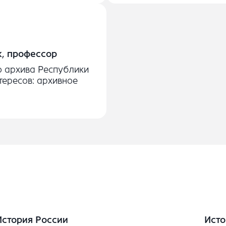
к, профессор
о архива Республики
тересов: архивное
История России
Исто