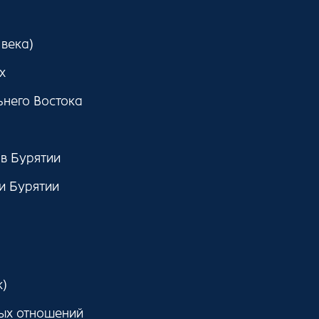
 века)
х
ьнего Востока
в Бурятии
и Бурятии
к)
ых отношений