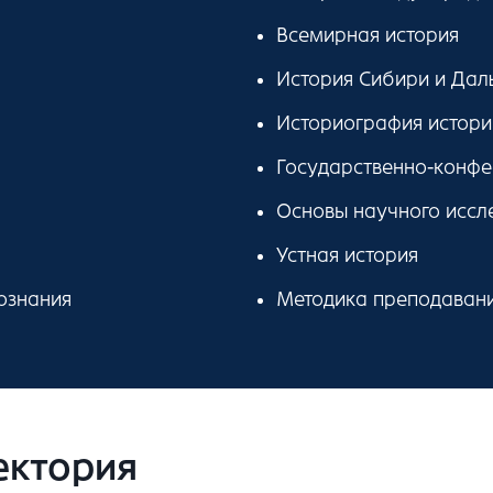
Всемирная история
История Сибири и Дал
Историография истори
Государственно-конф
Основы научного иссл
Устная история
ознания
Методика преподавани
ектория