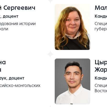
й Сергеевич
Мал
, доцент
Канди
едования истории
Специ
рали
губер
на
Цыр
а
Жар
аук, доцент
Канди
сийско-монгольских
Специ
Восто