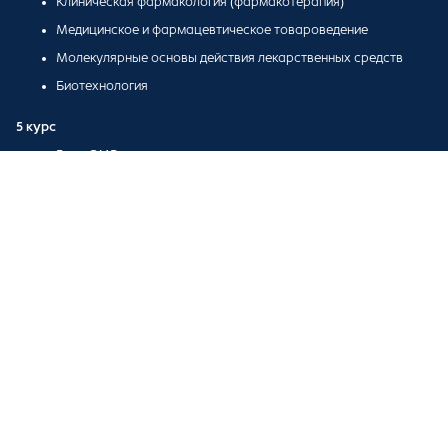
Клиническая фармакология (фармакотерапия)
Медицинское и фармацевтическое товароведение
Молекулярные основы действия лекарственных средств
Биотехнология
5 курс
Роль GMP
Разработка и стандартизация лекарственных средств
Оценка эффективности и безопасности лекарственных
средств
Организация фармацевтического бизнеса
Фармацевтическое консультирование и информирование
Будущая карьерная траектория
Провизор
Провизор