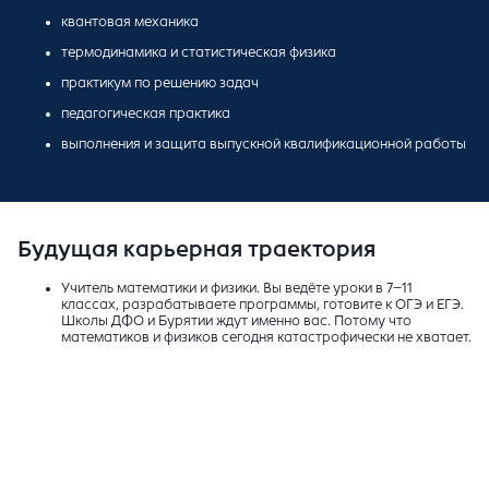
квантовая механика
термодинамика и статистическая физика
практикум по решению задач
педагогическая практика
выполнения и защита выпускной квалификационной работы
Будущая карьерная траектория
Учитель математики и физики. Вы ведёте уроки в 7–11
классах, разрабатываете программы, готовите к ОГЭ и ЕГЭ.
Школы ДФО и Бурятии ждут именно вас. Потому что
математиков и физиков сегодня катастрофически не хватает.
Репетитор-практикум. Это не «дополнительные занятия». Это
точечная помощь: подтянуть отстающего, подготовить к
экзаменам или разобрать олимпиадную задачу. Благодаря
фундаментальному образованию вы сможете работать
даже с самыми сложными запросами.
Тьютор в онлайн-образовании. Уроки из дома — ученики из
Москвы, Сочи, из-за границы. Виртуальные доски, онлайн-