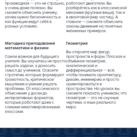
производная — это не страшно,
работают двигатели. Вы
а очень даже полезно. Вы
разберётесь как в классической
сможете объяснить ученику,
механике (крупные вещи), так и
зачем нужна бесконечность и
в квантовой (мир частиц). А
как функции ведут себя в
главное — сможете объяснить
разных условиях.
законы движения на понятных
жизненных примерах.
Методика преподавания
Геометрия
математики и физики
Вы откроете мир фигур,
Самое важное для будущего
пространств и форм. Плоская и
учителя. Вы научитесь не просто
объёмная геометрия,
решать задачи, а доносить
аналитическая и
смысл до учеников. Освоите
дифференциальная — всё,
стратегии, которые формируют
чтобы понимать архитектуру,
грамотность, критическое
дизайн, инженерию и просто
мышление и умение решать
ориентироваться в
проблемы. От классического
пространстве. На уроках вы
объяснения у доски до
сможете показать ученикам, что
интерактивных форматов,
геометрия — это не скучные
которые работают даже с
чертежи, а язык реального
самыми немотивированными
мира.
классами.