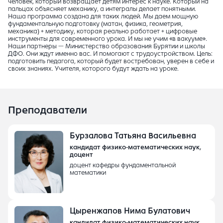
человек, который возвращает детям интерес к науке. Который на
пальцах объясняет механику, а интегралы делает понятными.
Наша программа создана для таких людей. Мы даем мощную
фундаментальную подготовку (матан, физика, геометрия,
механика) + методику, которая реально работает + цифровые
инструменты для современного урока. И мы не учим «в вакууме».
Наши партнеры — Министерство образования Бурятии и школы
ДФО. Они ждут именно вас. И помогают с трудоустройством. Цель:
подготовить педагога, который будет востребован, уверен в себе и
своих знаниях. Учителя, которого будут ждать на уроке.
Преподаватели
Бурзалова Татьяна Васильевна
кандидат физико-математических наук,
доцент
доцент кафедры фундаментальной
математики
Цыренжапов Нима Булатович
кандидат физико-математических наук,