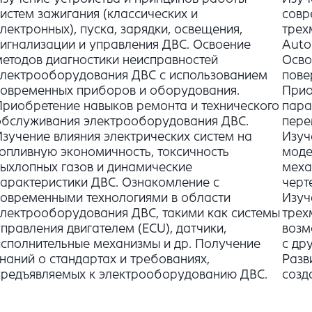
систем зажигания (классических и
совр
электронных), пуска, зарядки, освещения,
трех
сигнализации и управления ДВС. Освоение
Auto
методов диагностики неисправностей
Осво
электрооборудования ДВС с использованием
пове
современных приборов и оборудования.
Прио
Приобретение навыков ремонта и технического
пара
обслуживания электрооборудования ДВС.
пере
Изучение влияния электрических систем на
Изуч
топливную экономичность, токсичность
моде
выхлопных газов и динамические
меха
характеристики ДВС. Ознакомление с
черт
современными технологиями в области
Изуч
электрооборудования ДВС, такими как системы
трех
управления двигателем (ECU), датчики,
возм
исполнительные механизмы и др. Получение
с др
знаний о стандартах и требованиях,
Разв
предъявляемых к электрооборудованию ДВС.
созд