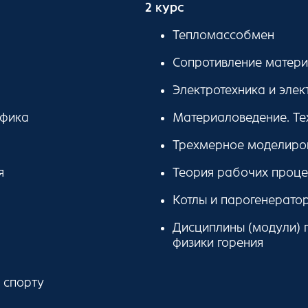
2 курс
Тепломассобмен
Сопротивление матер
Электротехника и эле
афика
Материаловедение. Те
Трехмерное моделиров
я
Теория рабочих проце
Котлы и парогенерато
Дисциплины (модули) п
физики горения
 спорту