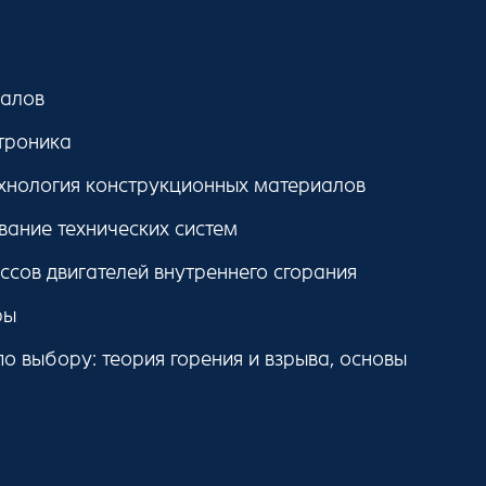
иалов
ктроника
хнология конструкционных материалов
ание технических систем
ссов двигателей внутреннего сгорания
ры
о выбору: теория горения и взрыва, основы