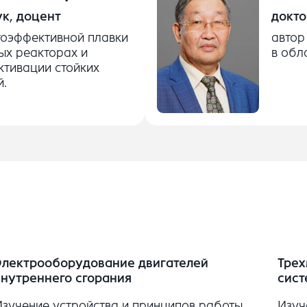
ук, доцент
докто
гоэффективной плавки
автор
ых реакторах и
в обл
ктивации стойких
й.
Электрооборудование двигателей
Трех
внутреннего сгорания
сист
Изучение устройства и принципов работы
Изуч