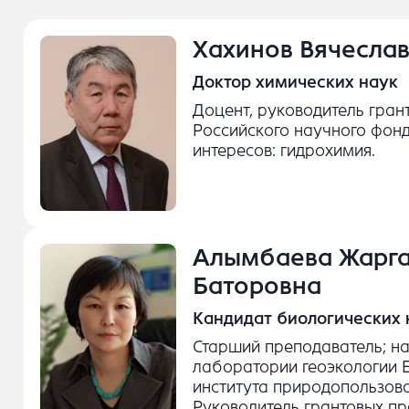
Хахинов Вячеслав
Доктор химических наук
Доцент, руководитель гран
Российского научного фон
интересов: гидрохимия.
Алымбаева Жарг
Баторовна
Кандидат биологических 
Старший преподаватель; н
лаборатории геоэкологии 
института природопользов
Руководитель грантовых п