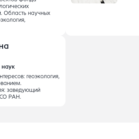
логических
й. Область научных
оэкология,
на
 наук
нтересов: геоэкология,
ованием.
ля: заведующий
СО РАН.