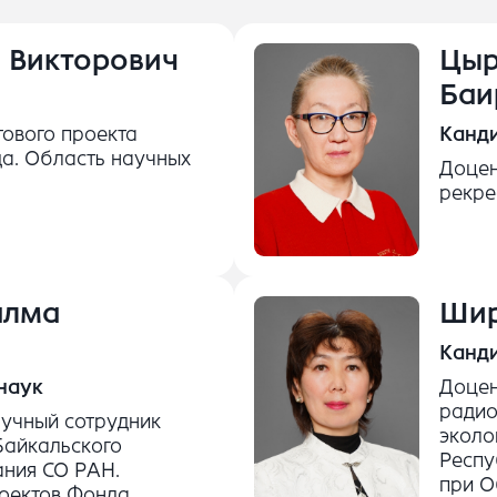
 Викторович
Цыр
Баи
тового проекта
Канди
да. Область научных
Доцен
рекре
алма
Шир
Канди
наук
Доцен
радио
аучный сотрудник
эколо
Байкальского
Респу
ания СО РАН.
при О
роектов Фонда