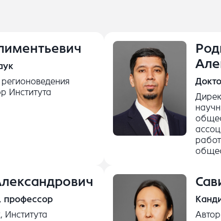
лиментьевич
Род
Але
аук
 регионоведения
Докто
ор Института
Дирек
научн
общес
ассоц
работ
общес
Александрович
Сав
, профессор
Канди
, Института
Автор