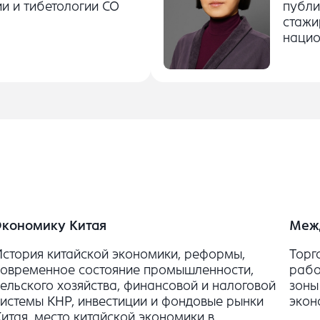
и и тибетологии СО
публи
стажи
нацио
Экономику Китая
Меж
История китайской экономики, реформы,
Торг
современное состояние промышленности,
рабо
сельского хозяйства, финансовой и налоговой
зоны
системы КНР, инвестиции и фондовые рынки
экон
Китая, место китайской экономики в