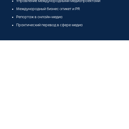
Управление международными медиапроектами
Международный бизнес-этикет и PR
Репортаж в онлайн-медиа
Практический перевод в сфере медиа
Будущая карьерная траектория
Корреспондент
Обозреватель
Редактор международной новостной службы
Шеф-редактор зарубежного бюро
Специальный корреспондент
Пресс-секретарь
Специалист по связям с общественностью в
дипломатических миссиях
Эксперт по публичной дипломатии