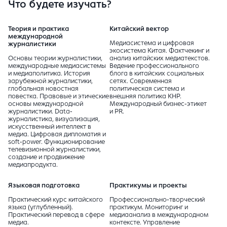
Что будете изучать?
Теория и практика
Китайский вектор
международной
Медиасистема и цифровая
журналистики
экосистема Китая. Фактчекинг и
Основы теории журналистики,
анализ китайских медиатекстов.
международные медиасистемы
Ведение профессионального
и медиаполитика. История
блога в китайских социальных
зарубежной журналистики,
сетях. Современная
глобальная новостная
политическая система и
повестка. Правовые и этические
внешняя политика КНР.
основы международной
Международный бизнес-этикет
журналистики. Data-
и PR.
журналистика, визуализация,
искусственный интеллект в
медиа. Цифровая дипломатия и
soft-power. Функционирование
телевизионной журналистики,
создание и продвижение
медиапродукта.
Языковая подготовка
Практикумы и проекты
Практический курс китайского
Профессионально-творческий
языка (углубленный).
практикум. Мониторинг и
Практический перевод в сфере
медиаанализ в международном
медиа.
контексте. Управление