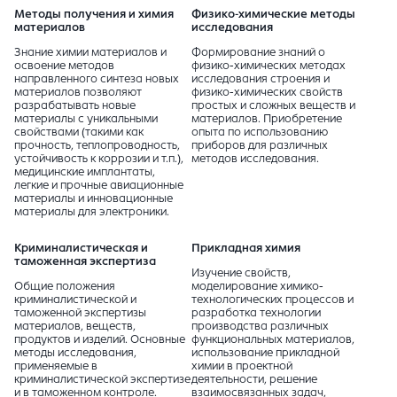
Методы получения и химия
Физико-химические методы
материалов
исследования
Знание химии материалов и
Формирование знаний о
освоение методов
физико-химических методах
направленного синтеза новых
исследования строения и
материалов позволяют
физико-химических свойств
разрабатывать новые
простых и сложных веществ и
материалы с уникальными
материалов. Приобретение
свойствами (такими как
опыта по использованию
прочность, теплопроводность,
приборов для различных
устойчивость к коррозии и т.п.),
методов исследования.
медицинские имплантаты,
легкие и прочные авиационные
материалы и инновационные
материалы для электроники.
Криминалистическая и
Прикладная химия
таможенная экспертиза
Изучение свойств,
Общие положения
моделирование химико-
криминалистической и
технологических процессов и
таможенной экспертизы
разработка технологии
материалов, веществ,
производства различных
продуктов и изделий. Основные
функциональных материалов,
методы исследования,
использование прикладной
применяемые в
химии в проектной
криминалистической экспертизе
деятельности, решение
и в таможенном контроле.
взаимосвязанных задач,