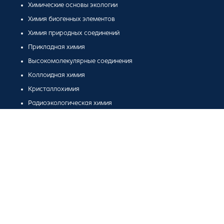
Химические основы экологии
Химия биогенных элементов
Химия природных соединений
Прикладная химия
Высокомолекулярные соединения
Коллоидная химия
Кристаллохимия
Радиоэкологическая химия
Химические основы биологических процессов
Будущая карьерная траектория
Контролер качества(химик отдела контроля качества)
Инженер химико-спектрального анализа (инженер-
лаборант)
Химик-лаборант