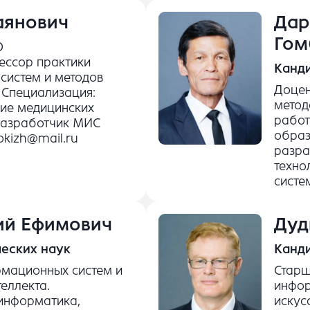
аянович
Дар
Гом
О
ессор практики
Канди
систем и методов
Доцен
. Специализация:
метод
ие медицинских
работ
разработчик МИС
образ
okizh@mail.ru
разра
техно
систе
ий Ефимович
Дуд
еских наук
Канди
мационных систем и
Старш
еллекта.
инфор
 информатика,
искус