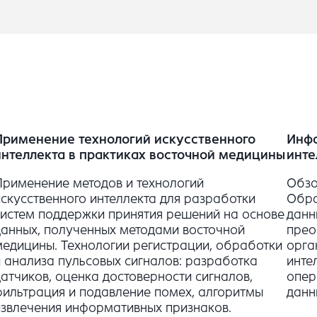
Применение технологий искусственного
Инфо
интеллекта в практиках восточной медицины
инте
Применение методов и технологий
Обзо
искусственного интеллекта для разработки
Обра
систем поддержки принятия решений на основе
данн
данных, полученных методами восточной
прео
медицины. Технологии регистрации, обработки
орга
и анализа пульсовых сигналов: разработка
инте
датчиков, оценка достоверности сигналов,
опер
фильтрация и подавление помех, алгоритмы
данн
извлечения информативных признаков.