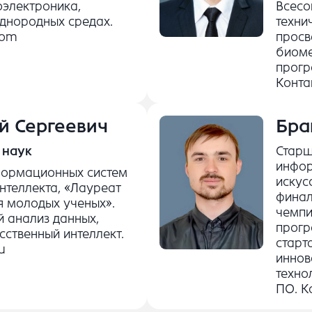
оэлектроника,
Всесо
однородных средах.
техни
com
просв
биоме
прогр
Конта
й Сергеевич
Бра
 наук
Старш
инфор
ормационных систем
искус
интеллекта, «Лауреат
финал
ля молодых ученых».
чемпи
й анализ данных,
прогр
ственный интеллект.
старт
u
иннов
техно
ПО. К