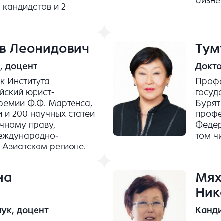
бизне
 кандидатов и 2
ав Леонидович
Тум
, доцент
Докто
к Института
Профе
йский юрист-
госуд
ремии Ф.Ф. Мартенса,
Бурят
 и 200 научных статей
профе
чному праву,
Федер
еждународно-
том ч
 Азиатском регионе.
на
Мях
Ник
ук, доцент
Канд