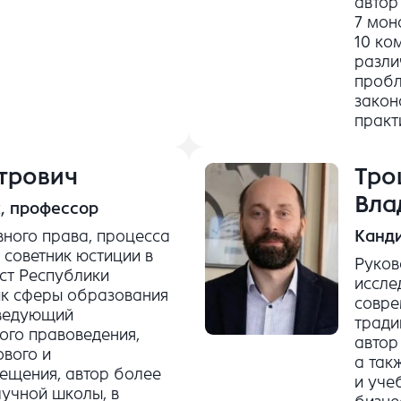
автор
7 мон
10 ко
разли
пробл
закон
практ
трович
Тро
Вла
, профессор
ного права, процесса
Канд
 советник юстиции в
Руков
ст Республики
иссле
ик сферы образования
совре
аведующий
тради
ого правоведения,
автор
ового и
а так
ещения, автор более
и уче
аучной школы, в