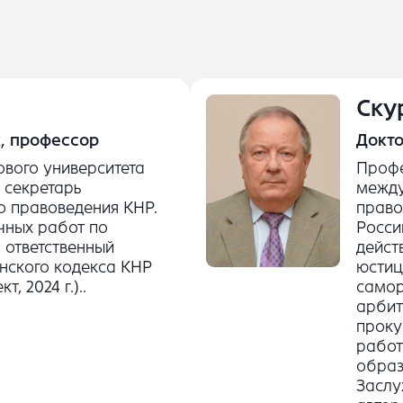
Ску
, профессор
Докто
вого университета
Профе
й секретарь
между
о правоведения КНР.
право
чных работ по
Росси
 ответственный
дейст
нского кодекса КНР
юстиц
, 2024 г.)..
самор
арбит
проку
работ
образ
Заслу