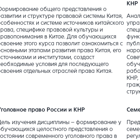
КНР
Формирование общего представления о
развитии и структуре правовой системы Китая,
Анал
особенностях и системе источников китайского
упра
права, специфике правовой культуры и
спец
правопонимания в Китае. Для обучающихся
функ
освоение этого курса позволит ознакомиться с
публ
основными этапами развития права Китая, его
наро
источниками и институтами, создаст
Сове
необходимые условия для последующего
обуч
освоения отдельных отраслей права Китая.
рабо
КНР,
граж
стру
Уголовное право России и КНР
Семе
Цель изучения дисциплины – формирование у
Пред
обучающихся целостного представления о
семе
состоянии современного уголовного права в
регу