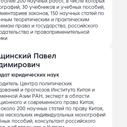
 более 200 научных работ, в числе которых
ографий, 30 учебников и учебных пособий,
мментариев законов, 150 научных статей по
чным теоретическим и практическим
емам права и государства, российского
одательства и правоприменительной
ики
щинский Павел
димирович
идат юридических наук
одитель Центра политических
дований и прогнозов Института Китая и
менной Азии РАН, эксперт в области
ционного и современного права Китая,
 около 200 научных статей по праву Китая,
же нескольких индивидуальных монографий
бных пособий, консультант российского