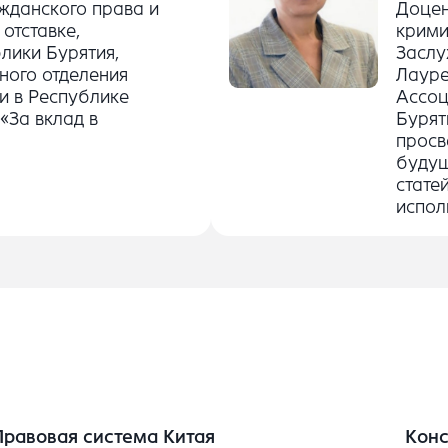
жданского права и
Доцен
 отставке,
крими
лики Бурятия,
Заслу
ного отделения
Лауре
и в Республике
Ассоц
«За вклад в
Бурят
просв
будущ
стате
испол
Правовая система Китая
Конс