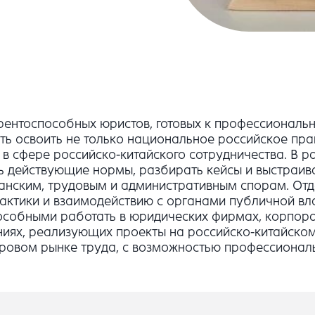
ентоспособных юристов, готовых к профессионально
 освоить не только национальное российское право
в сфере российско-китайского сотрудничества. В р
 действующие нормы, разбирать кейсы и выстраива
данским, трудовым и административным спорам. От
актики и взаимодействию с органами публичной вла
собными работать в юридических фирмах, корпорат
ниях, реализующих проекты на российско-китайско
ировом рынке труда, с возможностью профессиональ