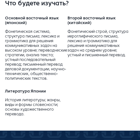
Что будете изучать?
Основной восточный язык
Второй восточный язык
(японский)
(китайский)
Фонетическая система,
Фонетический строй, структура
структура письма; лексика и
иероглифического письма,
грамматика для решения
лексика и грамматика для
коммуникативных задач на
решения коммуникативных
высоком уровне; переводческие
задач на среднем уровне;
стратегии, анализ текста;
устный и письменный перевод.
устный последовательный
перевод; письменный перевод
деловой документации, научно-
технических, общественно-
политических текстов.
Литература Японии
История литературы; жанры,
виды и формы словесности;
основы художественного
перевода.