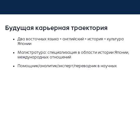
Будущая карьерная траектория
Два восточных языка + английский + история + культура
Японии
Магистратура: специализация в области истории Японии,
международных отношений
Помощник/аналитик/эксперт/переводчик в научных
учреждениях, переводческих центрах, международных
компаниях
Определение ниши: специализация в области экономики,
культуры, языка
Руководитель проектов/отдела в государственных,
коммерческих компаниях
Открытие своего бизнеса/научная работа/консалтинг/
руководитель государственных, международных компаний