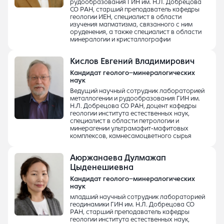
рудообразования ГИН им. Н.Л. Добрецова
СО РАН, старший преподаватель кафедры
геологии ИЕН, специалист в области
изучения магматизма, связанного с ним
оруденения, а также специалист в области
минералогии и кристаллографии
Кислов Евгений Владимирович
Кандидат геолого–минералогических
наук
Ведущий научный сотрудник лабораторией
металлогении и рудообразования ГИН им.
Н.Л. Добрецова СО РАН, доцент кафедры
геологии института естественных наук,
специалист в области петрологии и
минерагении ультрамафит-мафитовых
комплексов, камнесамоцветного сырья
Аюржанаева Дулмажап
Цыденешиевна
Кандидат геолого–минералогических
наук
младший научный сотрудник лабораторией
геодинамики ГИН им. Н.Л. Добрецова СО
РАН, старший преподаватель кафедры
геологии института естественных наук,