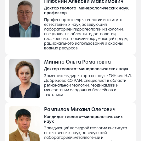
Плюснин Алексей Максимович
Доктор геолого–минералогических наук,
профессор
Профессор кафедры геологии института
естественных наук, заведующий
лабораторией гидрогеологии и экологии,
специалист в области гидрогеологии,
геоэкологии, геохимии окружающей среды,
рационального использования и охраны
водных ресурсов
Минина Ольга Романовна
Доктор геолого–минералогических наук
Заместитель директора по науке ГИН им. Н.Л.
Добрецова СО РАН, специалист в области
региональной геологии, геодинамики и
минерагении осадочных бассейнов и
тектоники
Рампилов Михаил Олегович
Кандидат геолого–минералогических
наук
Заведующий кафедрой геологии института
естественных наук, заведующий
лабораторией металлогении и