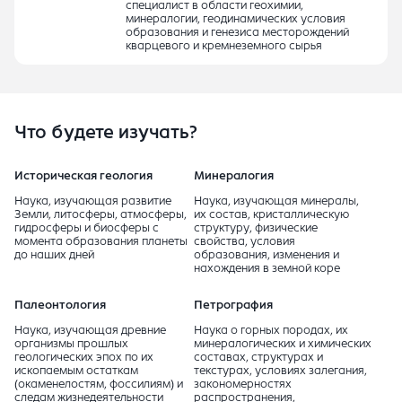
специалист в области геохимии,
минералогии, геодинамических условия
образования и генезиса месторождений
кварцевого и кремнеземного сырья
Что будете изучать?
Историческая геология
Минералогия
Наука, изучающая развитие
Наука, изучающая минералы,
Земли, литосферы, атмосферы,
их состав, кристаллическую
гидросферы и биосферы с
структуру, физические
момента образования планеты
свойства, условия
до наших дней
образования, изменения и
нахождения в земной коре
Палеонтология
Петрография
Наука, изучающая древние
Наука о горных породах, их
организмы прошлых
минералогических и химических
геологических эпох по их
составах, структурах и
ископаемым остаткам
текстурах, условиях залегания,
(окаменелостям, фоссилиям) и
закономерностях
следам жизнедеятельности
распространения,