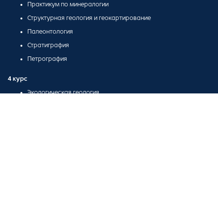
Практикум по минералогии
Структурная геология и геокартирование
Палеонтология
Стратиграфия
Петрография
4 курс
Экологическая геология
Техника разведки месторождений полезных ископаемых
Геология докембрия
Геология России
Металлогения
Геология и геохимия горючих ископаемых
Геология дна океана
Геология полезных ископаемых
Палеовулканология
Геохимия