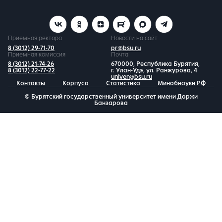
Приемная ректора
Новости на сайт
8 (3012) 29-71-70
pr@bsu.ru
Приемная комиссия
Почта
8 (3012) 21-74-26
670000, Республика Бурятия,
8 (3012) 22-77-22
г. Улан-Удэ, ул. Ранжурова, 4
univer@bsu.ru
Контакты
Корпуса
Статистика
Минобнауки РФ
© Бурятский государственный университет имени Доржи
Банзарова