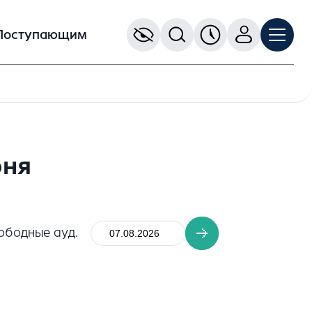
Поступающим
юня
ободные ауд.