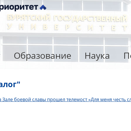
т
Образование
Наука
П
алог"
 в Зале боевой славы прошел телемост «Для меня честь с